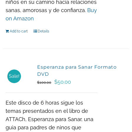
niños en su camino hacia relaciones
sanas, amorosas y de confianza.
Buy
on Amazon
Add to cart
Details
Esperanza para Sanar Formato
DVD
Sale!
Original
Current
$
50.00
$
100.00
price
price
was:
is:
Este disco de 6 horas sigue los
$100.00.
$50.00.
temas presentados en el libro de
ATTACh, Esperanza para Sanar, una
guia para padres de ninos que