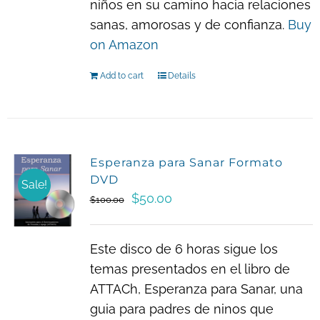
niños en su camino hacia relaciones
sanas, amorosas y de confianza.
Buy
on Amazon
Add to cart
Details
Esperanza para Sanar Formato
DVD
Sale!
Original
Current
$
50.00
$
100.00
price
price
was:
is:
Este disco de 6 horas sigue los
$100.00.
$50.00.
temas presentados en el libro de
ATTACh, Esperanza para Sanar, una
guia para padres de ninos que