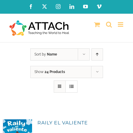
Skip
Facebook
X
Instagram
LinkedIn
YouTube
Vimeo
to
content
Sort by
Name
Show
24 Products
RAILY EL VALIENTE