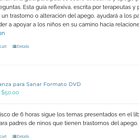
eguntas. Esta guía reflexiva, escrita por terapeutas 
 un trastorno o alteración del apego, ayudará a los p
er a apoyar a los niños en su camino hacia relacion
on
cart
Details
anza para Sanar Formato DVD
Original
Current
$
50.00
price
price
was:
is:
isco de 6 horas sigue los temas presentados en el l
$100.00.
$50.00.
ara padres de ninos que tienen trastornos del apego.
cart
Details