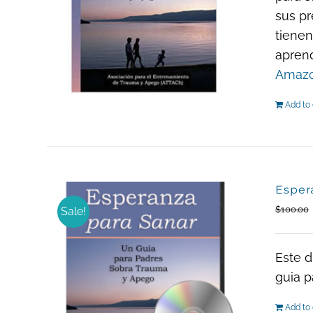
sus pr
tienen
aprend
Amaz
Add to 
Esper
$
100.00
Sale!
Este d
guia p
Add to 