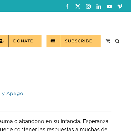
Facebook
X
Instagram
LinkedIn
YouTube
Vim
DONATE
SUBSCRIBE
a y Apego
trauma o abandono en su infancia, Esperanza
 puede contener las respuestas a muchas de