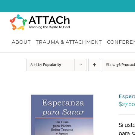
Skip
to
content
ABOUT
TRAUMA & ATTACHMENT
CONFEREN
Sort by
Popularity
Show
36 Produc
Esper
$
27.00
Si ust
para s