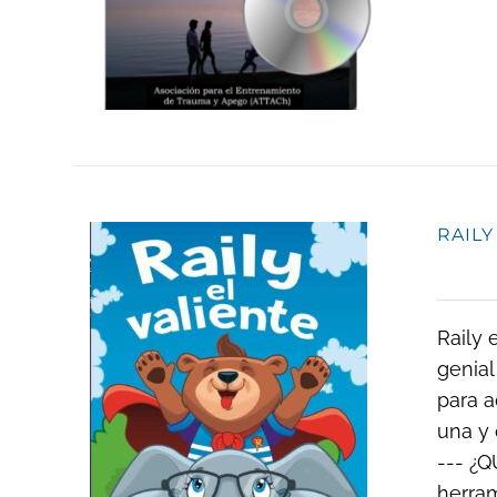
RAILY
Raily 
genial
para a
una y 
--- ¿Q
herram